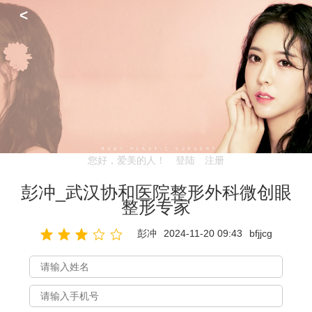
<
您好，爱美的人！
登陆
注册
彭冲_武汉协和医院整形外科微创眼
整形专家
彭冲
2024-11-20 09:43
bfjjcg